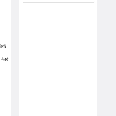
命损
。与储